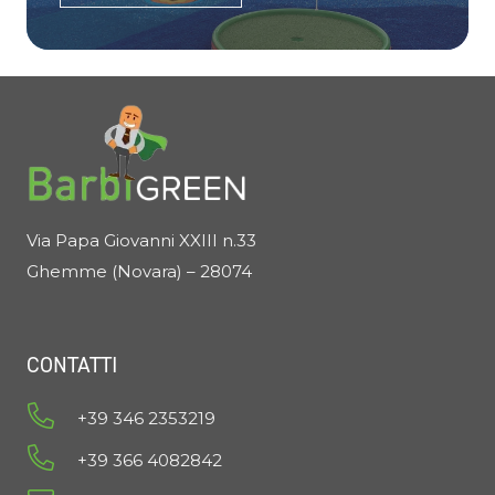
Via Papa Giovanni XXIII n.33
Ghemme (Novara) – 28074
CONTATTI
+39 346 2353219
+39 366 4082842