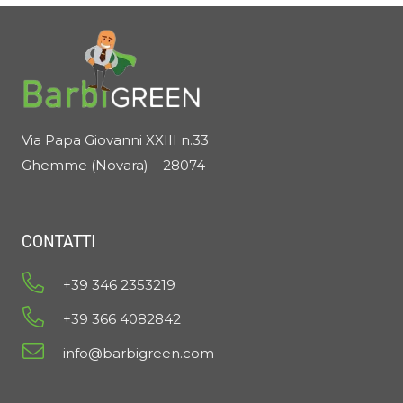
Via Papa Giovanni XXIII n.33
Ghemme (Novara) – 28074
CONTATTI
+39 346 2353219
+39 366 4082842
info@barbigreen.com