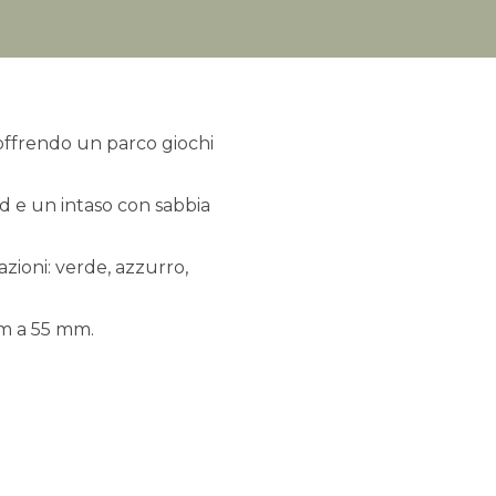
 offrendo un parco giochi
ad e un intaso con sabbia
.
azioni: verde, azzurro,
mm a 55 mm.