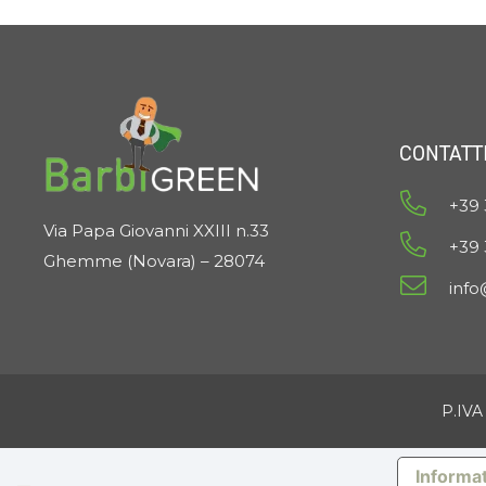
CONTATT
+39 
Via Papa Giovanni XXIII n.33
+39
Ghemme (Novara) – 28074
inf
P.IVA
Informat