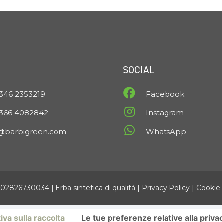
I
SOCIAL
346 2353219
Facebook
 366 4082842
Instagram
o@barbigreen.com
WhatsApp
 02826730034 |
Erba sintetica di qualità
|
Privacy Policy
|
Cookie 
iva sulla raccolta
Le tue preferenze relative alla priva